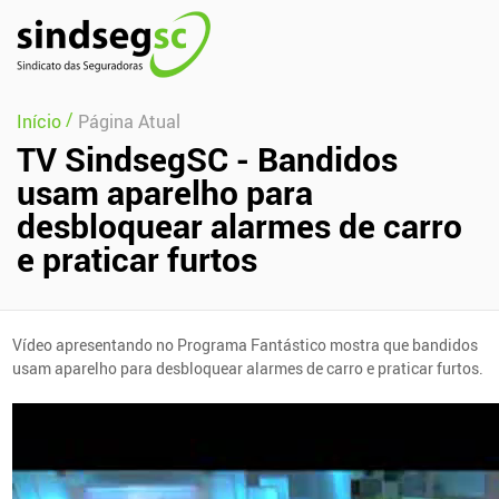
Pular Navegação (s)
/
Início
Página Atual
TV SindsegSC - Bandidos
usam aparelho para
desbloquear alarmes de carro
e praticar furtos
Vídeo apresentando no Programa Fantástico mostra que bandidos
usam aparelho para desbloquear alarmes de carro e praticar furtos.