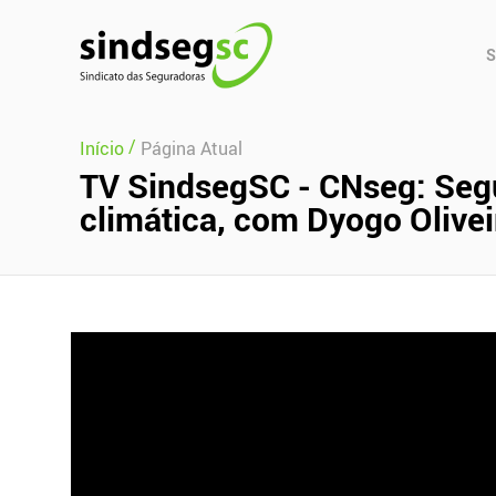
Pular Navegação (s)
Men
S
Prin
/
Início
Página Atual
TV SindsegSC - CNseg: Segu
climática, com Dyogo Olivei