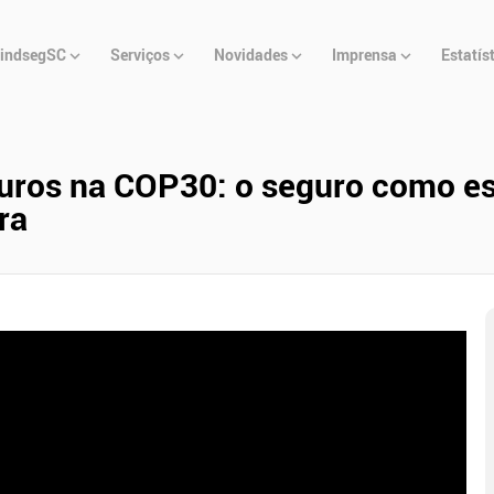
u
indsegSC
Serviços
Novidades
Imprensa
Estatís
cipal
ros na COP30: o seguro como estr
ra