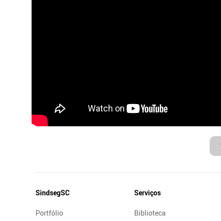
Mapa
SindsegSC
Serviços
do
Portfólio
Biblioteca
Site