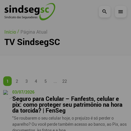
Pular Navegação (s)
/
Início
Página Atual
TV SindsegSC
1
2
3
4
5
...
22
03/07/2026
Seguro para Celular – Fanfests, celular e
pix: como proteger seu patrimônio na hora
da torcida? | FenSeg
"Se roubarem o seu celular hoje, o prejuízo é só perder o
aparelho? Ou você perde também acesso ao banco, ao Pix, aos
documentos, às fotos e a boa ...