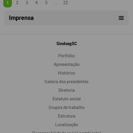
1
2
3
4
5
...
22
Imprensa
Mapa
SindsegSC
do
Portfólio
Site
Apresentação
Histórico
Galeria dos presidentes
Diretoria
Estatuto social
Grupos de trabalho
Estrutura
Localização