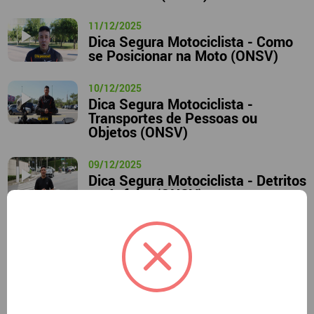
11/12/2025
Dica Segura Motociclista - Como
se Posicionar na Moto (ONSV)
10/12/2025
Dica Segura Motociclista -
Transportes de Pessoas ou
Objetos (ONSV)
09/12/2025
Dica Segura Motociclista - Detritos
no Asfalto (ONSV)
01/12/2025
Dica Segura Motociclista -
Percepção de Riscos na Condução
(ONSV)
25/11/2025