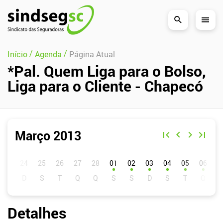
Pular Navegação (s)
/
/
Início
Agenda
Página Atual
*Pal. Quem Liga para o Bolso,
Liga para o Cliente - Chapecó
Março 2013
D
S
T
Q
Q
S
S
01
02
03
04
05
06
0
Detalhes