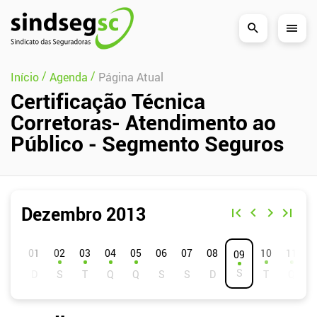
Pular Navegação (s)
/
/
Início
Agenda
Página Atual
Certificação Técnica
Corretoras- Atendimento ao
Público - Segmento Seguros
Dezembro 2013
D
S
T
Q
Q
S
S
01
02
03
04
05
06
07
08
10
11
09