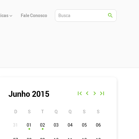
ticas
Fale Conosco
Junho 2015
D
S
T
Q
Q
S
S
01
02
03
04
05
06