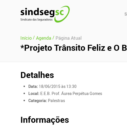
Pular Navegação (s)
Men
S
Prin
/
/
Início
Agenda
Página Atual
*Projeto Trânsito Feliz e O
Detalhes
Data:
18/06/2015 às 13:30
Local:
E.E.B. Prof. Áurea Perpétua Gomes
Categoria:
Palestras
Informações