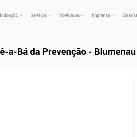
u
indsegSC
Serviços
Novidades
Imprensa
Estatís
cipal
 Bê-a-Bá da Prevenção - Blumenau