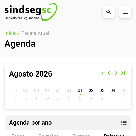
Pular Navegação (s)
/
Início
Página Atual
Agenda
Agosto 2026
D
S
T
Q
Q
S
S
01
02
03
04
05
0
Agenda por ano