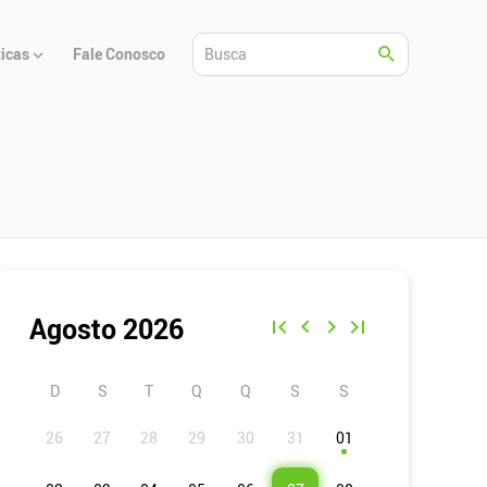
ticas
Fale Conosco
Agosto 2026
D
S
T
Q
Q
S
S
01