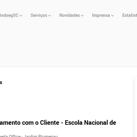
u
indsegSC
Serviços
Novidades
Imprensa
Estatís
cipal
s
amento com o Cliente - Escola Nacional de
meda Office - Jardim Blumenau ...