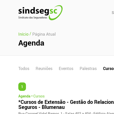
Pular Navegação (s)
Men
S
Prin
/
Início
Página Atual
Agenda
Todos
Reuniões
Eventos
Palestras
Curso
1
Agenda •
Cursos
*Cursos de Extensão - Gestão do Relacion
Seguros - Blumenau
Rua Coronel Vidal Ramos, 1 - Salas 402 a 404 - Edifício Ala