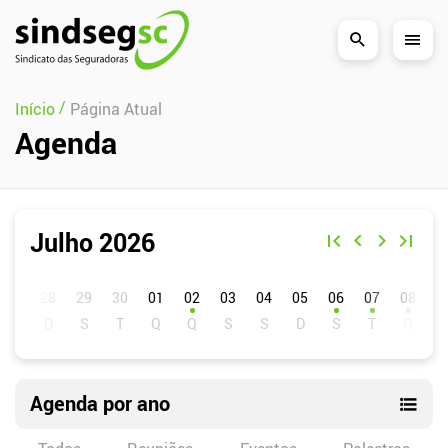
Pular Navegação (s)
/
Início
Página Atual
Agenda
Julho 2026
D
S
T
Q
Q
S
S
01
02
03
04
05
06
07
08
0
Agenda por ano