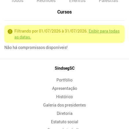
Todos
Reuniões
Eventos
Palestras
Cursos
Filtrando por 01/07/2026 à 31/07/2026.
Exibir para todas
as datas.
Não há compromissos disponíveis!
Mapa
SindsegSC
do
Portfólio
Site
Apresentação
Histórico
Galeria dos presidentes
Diretoria
Estatuto social