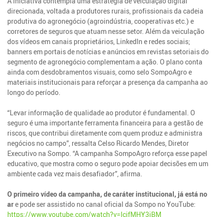
A iniciativa contempla uma estratégia de veiculação digital
direcionada, voltada a produtores rurais, profissionais da cadeia
produtiva do agronegócio (agroindústria, cooperativas etc.) e
corretores de seguros que atuam nesse setor. Além da veiculação
dos vídeos em canais proprietários, LinkedIn e redes sociais;
banners em portais de notícias e anúncios em revistas setoriais do
segmento de agronegócio complementam a ação. O plano conta
ainda com desdobramentos visuais, como selo SompoAgro e
materiais institucionais para reforçar a presença da campanha ao
longo do período.
“Levar informação de qualidade ao produtor é fundamental. O
seguro é uma importante ferramenta financeira para a gestão de
riscos, que contribui diretamente com quem produz e administra
negócios no campo”, ressalta Celso Ricardo Mendes, Diretor
Executivo na Sompo. “A campanha SompoAgro reforça esse papel
educativo, que mostra como o seguro pode apoiar decisões em um
ambiente cada vez mais desafiador”, afirma.
O primeiro vídeo da campanha, de caráter institucional, já está no
ar
e pode ser assistido no canal oficial da Sompo no YouTube:
https://www.youtube.com/watch?v=IcifMHY3jBM