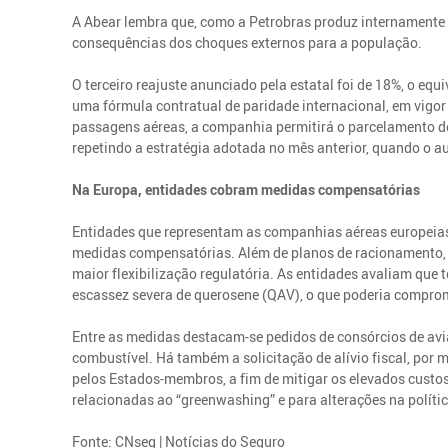
A Abear lembra que, como a Petrobras produz internamente 
consequências dos choques externos para a população.
O terceiro reajuste anunciado pela estatal foi de 18%, o equi
uma fórmula contratual de paridade internacional, em vigor
passagens aéreas, a companhia permitirá o parcelamento de 
repetindo a estratégia adotada no mês anterior, quando o a
Na Europa, entidades cobram medidas compensatórias
Entidades que representam as companhias aéreas europeias 
medidas compensatórias. Além de planos de racionamento, 
maior flexibilização regulatória. As entidades avaliam que 
escassez severa de querosene (QAV), o que poderia compro
Entre as medidas destacam-se pedidos de consórcios de av
combustível. Há também a solicitação de alívio fiscal, por
pelos Estados-membros, a fim de mitigar os elevados custos.
relacionadas ao “greenwashing” e para alterações na polític
Fonte: CNseg | Notícias do Seguro