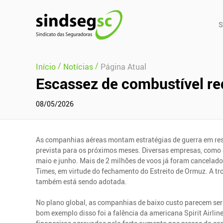
Pular Navegação (s)
Men
S
Prin
/
/
Início
Notícias
Página Atual
Escassez de combustível re
08/05/2026
As companhias aéreas montam estratégias de guerra em res
prevista para os próximos meses. Diversas empresas, como
maio e junho. Mais de 2 milhões de voos já foram cancelad
Times, em virtude do fechamento do Estreito de Ormuz. A t
também está sendo adotada.
No plano global, as companhias de baixo custo parecem ser
bom exemplo disso foi a falência da americana Spirit Airli