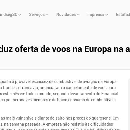
u
indsegSC
Serviços
Novidades
Imprensa
Estatís
cipal
duz oferta de voos na Europa na 
posta à provável escassez de combustível de aviação na Europa,
 a francesa Transavia, anunciaram o cancelamento de voos para
os este mês em todo o mundo, segundo levantamento do Financial
roca por aeronaves menores e de baixo consumo de combustíveis
 as mais vulneráveis diante do salto nos preços do querosene. Um
nes, na semana passada. A empresa não resistiu às dificuldades