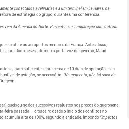
amente conectados a refinarias e a um terminal em Le Havre, na
diretora de estratégia do grupo, durante uma conferência.
ções vem da América do Norte. Portanto, em comparação com outros,
ue ela afete os aeroportos menores da França. Antes disso,
ntes para dois meses, afirmou a porta-voz do governo, Maud
tos seriam suficientes para cerca de 10 dias de operação, e as
bustível de aviação, se necessário.
“No momento, não há risco de
 Bregeon.
ear) queixou-se dos sucessivos reajustes nos preços do querosene
-feira passada — o terceiro desde o início dos conflitos no
éreo acumula alta de 100%, segundo a entidade, impondo
“impactos