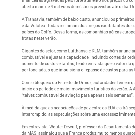
financeiras agravadas pelo forte aumento nos preços do com
aberto mais de 4 mil voos domésticos previstos até o dia 15
A Transavia, também de baixo custo, anunciou os primeiros
e da Volotea. Todas reclamam dos preços exorbitantes do c
países do Golfo. Dessa forma, as companhias aéreas europe
frotas neste verão.
Gigantes do setor, como Lufthansa e KLM, também anuncia
combustível e ajustar a capacidade, incluindo cortes da or
aumento de custos e tarifas, tendo em vista que o valor do
por tonelada, o que impulsiona o repasse de custos para as 
Com o bloqueio do Estreito de Ormuz, autoridades temem q
início do período de maior movimento turístico do verão. A
“talvez combustível de aviação para apenas seis semanas”.
À medida que as negociações de paz entre os EUA e o Irã se
interrompido, as especulações sobre uma escassez iminent
Em entrevista, Wouter Dewulf, professor do Departamento d
da MAS, assinalou que a França produz muito menos quer