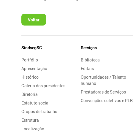
Voltar
Mapa
SindsegSC
Serviços
do
Portfólio
Biblioteca
Site
Apresentação
Editais
Histórico
Oportunidades / Talento
humano
Galeria dos presidentes
Prestadoras de Serviços
Diretoria
Convenções coletivas e PLR
Estatuto social
Grupos de trabalho
Estrutura
Localização