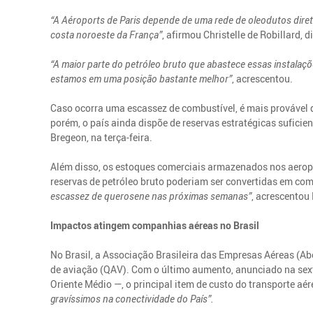
“A Aéroports de Paris depende de uma rede de oleodutos diret
costa noroeste da França”
, afirmou Christelle de Robillard, 
“A maior parte do petróleo bruto que abastece essas instala
estamos em uma posição bastante melhor”
, acrescentou.
Caso ocorra uma escassez de combustível, é mais provável q
porém, o país ainda dispõe de reservas estratégicas suficie
Bregeon, na terça-feira.
Além disso, os estoques comerciais armazenados nos aeropor
reservas de petróleo bruto poderiam ser convertidas em com
escassez de querosene nas próximas semanas”
, acrescentou
Impactos atingem companhias aéreas no Brasil
No Brasil, a Associação Brasileira das Empresas Aéreas (Ab
de aviação (QAV). Com o último aumento, anunciado na sexta
Oriente Médio —, o principal item de custo do transporte a
gravíssimos na conectividade do País”.