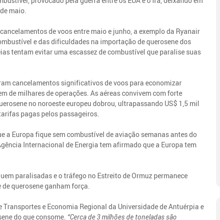
bustível, provocado pela guerra entre os EUA e o Irã, deixando em
 de maio.
 cancelamentos de voos entre maio e junho, a exemplo da Ryanair
ombustível e das dificuldades na importação de querosene dos
ias tentam evitar uma escassez de combustível que paralise suas
ram cancelamentos significativos de voos para economizar
dem de milhares de operações. As aéreas convivem com forte
 querosene no noroeste europeu dobrou, ultrapassando US$ 1,5 mil
tarifas pagas pelos passageiros.
ue a Europa fique sem combustível de aviação semanas antes do
 Agência Internacional de Energia tem afirmado que a Europa tem
guem paralisadas e o tráfego no Estreito de Ormuz permanece
e de querosene ganham força.
e Transportes e Economia Regional da Universidade de Antuérpia e
osene do que consome.
“Cerca de 3 milhões de toneladas são