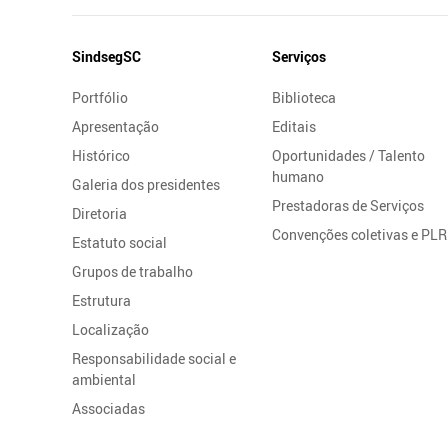
Mapa
SindsegSC
Serviços
do
Portfólio
Biblioteca
Site
Apresentação
Editais
Histórico
Oportunidades / Talento
humano
Galeria dos presidentes
Prestadoras de Serviços
Diretoria
Convenções coletivas e PLR
Estatuto social
Grupos de trabalho
Estrutura
Localização
Responsabilidade social e
ambiental
Associadas