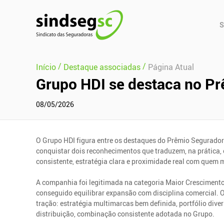
Pular Navegação (s)
Men
S
Prin
/
/
Início
Destaque associadas
Página Atual
Grupo HDI se destaca no Prê
08/05/2026
O Grupo HDI figura entre os destaques do Prêmio Segurador 
conquistar dois reconhecimentos que traduzem, na prática
consistente, estratégia clara e proximidade real com quem m
A companhia foi legitimada na categoria Maior Crescimento
conseguido equilibrar expansão com disciplina comercial.
tração: estratégia multimarcas bem definida, portfólio div
distribuição, combinação consistente adotada no Grupo.