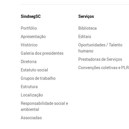
Mapa
SindsegSC
Serviços
do
Portfólio
Biblioteca
Site
Apresentação
Editais
Histórico
Oportunidades / Talento
humano
Galeria dos presidentes
Prestadoras de Serviços
Diretoria
Convenções coletivas e PLR
Estatuto social
Grupos de trabalho
Estrutura
Localização
Responsabilidade social e
ambiental
Associadas