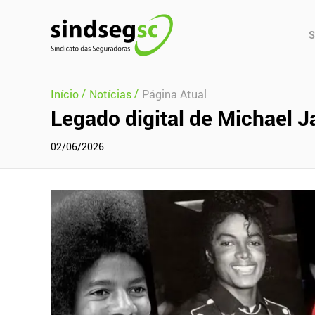
Pular Navegação (s)
Men
S
Prin
/
/
Início
Notícias
Página Atual
Legado digital de Michael 
02/06/2026