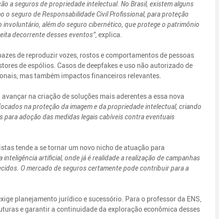
ão a seguros de propriedade intelectual. No Brasil, existem alguns
o o seguro de Responsabilidade Civil Profissional, para proteção
o involuntário, além do seguro cibernético, que protege o patrimônio
ceita decorrente desses eventos”
, explica.
capazes de reproduzir vozes, rostos e comportamentos de pessoas
estores de espólios. Casos de deepfakes e uso não autorizado de
onais, mas também impactos financeiros relevantes.
a avançar na criação de soluções mais aderentes a essa nova
ocados na proteção da imagem e da propriedade intelectual, criando
 para adoção das medidas legais cabíveis contra eventuais
tistas tende a se tornar um novo nicho de atuação para
inteligência artificial, onde já é realidade a realização de campanhas
falecidos. O mercado de seguros certamente pode contribuir para a
xige planejamento jurídico e sucessório. Para o professor da ENS,
futuras e garantir a continuidade da exploração econômica desses