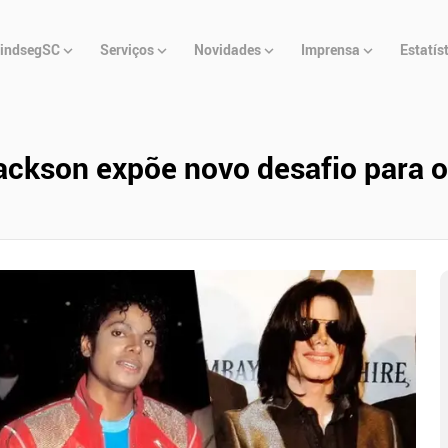
u
indsegSC
Serviços
Novidades
Imprensa
Estatís
cipal
Jackson expõe novo desafio para 