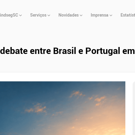
u
indsegSC
Serviços
Novidades
Imprensa
Estatís
cipal
ebate entre Brasil e Portugal em 