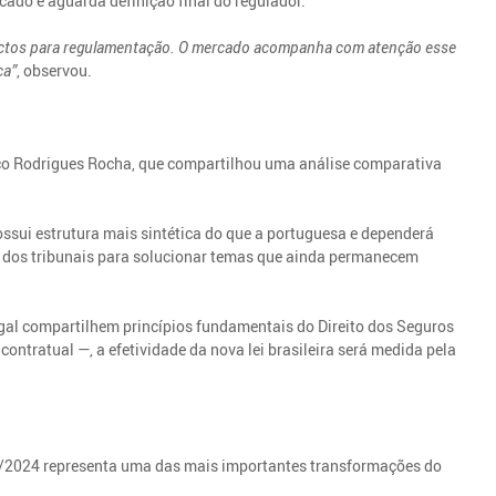
cado e aguarda definição final do regulador.
spectos para regulamentação. O mercado acompanha com atenção esse
ca”
, observou.
co Rodrigues Rocha, que compartilhou uma análise comparativa
possui estrutura mais sintética do que a portuguesa e dependerá
o dos tribunais para solucionar temas que ainda permanecem
gal compartilhem princípios fundamentais do Direito dos Seguros
contratual —, a efetividade da nova lei brasileira será medida pela
040/2024 representa uma das mais importantes transformações do