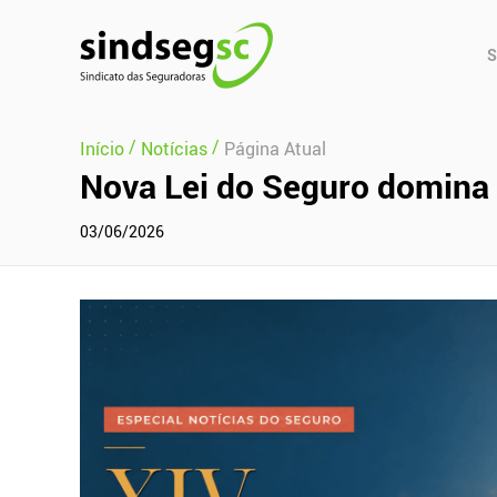
Pular Navegação (s)
Men
S
Prin
/
/
Início
Notícias
Página Atual
Nova Lei do Seguro domina d
03/06/2026