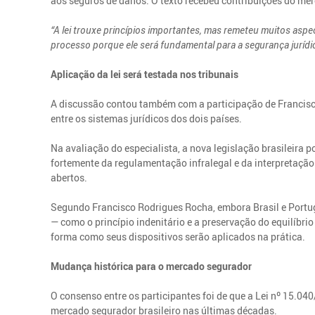
aos seguros de danos. O texto recebeu contribuições do mer
“A lei trouxe princípios importantes, mas remeteu muitos a
processo porque ele será fundamental para a segurança jurídi
Aplicação da lei será testada nos tribunais
A discussão contou também com a participação de Francis
entre os sistemas jurídicos dos dois países.
Na avaliação do especialista, a nova legislação brasileira 
fortemente da regulamentação infralegal e da interpretaçã
abertos.
Segundo Francisco Rodrigues Rocha, embora Brasil e Portu
— como o princípio indenitário e a preservação do equilíbrio 
forma como seus dispositivos serão aplicados na prática.
Mudança histórica para o mercado segurador
O consenso entre os participantes foi de que a Lei nº 15.
mercado segurador brasileiro nas últimas décadas.