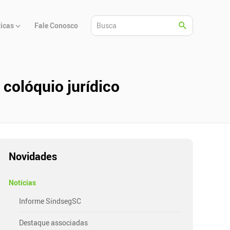
ticas
Fale Conosco
colóquio jurídico
Novidades
Notícias
Informe SindsegSC
Destaque associadas