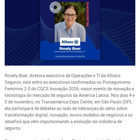
Rosely Boer, diretora executiva de Operações e TI da Allianz
Seguros, está entre as executivas confirmadas no Protagonismo
Feminino 2.0 do CQCS Inovação 2026, maior evento de inovação e
tecnologia do mercado de seguros da América Latina. Nos dias 4 e
5 de novembro, no Transamerica Expo Center, em São Paulo (SP),
ela participará de debates ao lado de lideranças do setor sobre
transformação digital, inovação, novos modelos de negócios e os
desafios que vêm impulsionando a evolução da indústria de
seguros.