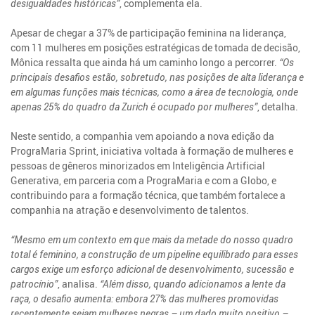
desigualdades históricas”
, complementa ela.
Apesar de chegar a 37% de participação feminina na liderança,
com 11 mulheres em posições estratégicas de tomada de decisão,
Mônica ressalta que ainda há um caminho longo a percorrer.
“Os
principais desafios estão, sobretudo, nas posições de alta liderança e
em algumas funções mais técnicas, como a área de tecnologia, onde
apenas 25% do quadro da Zurich é ocupado por mulheres”
, detalha.
Neste sentido, a companhia vem apoiando a nova edição da
PrograMaria Sprint, iniciativa voltada à formação de mulheres e
pessoas de gêneros minorizados em Inteligência Artificial
Generativa, em parceria com a PrograMaria e com a Globo, e
contribuindo para a formação técnica, que também fortalece a
companhia na atração e desenvolvimento de talentos.
“Mesmo em um contexto em que mais da metade do nosso quadro
total é feminino, a construção de um pipeline equilibrado para esses
cargos exige um esforço adicional de desenvolvimento, sucessão e
patrocínio”
, analisa.
“Além disso, quando adicionamos a lente da
raça, o desafio aumenta: embora 27% das mulheres promovidas
recentemente sejam mulheres negras – um dado muito positivo –,