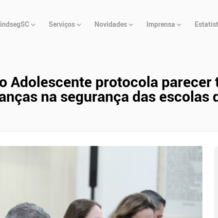
u
indsegSC
Serviços
Novidades
Imprensa
Estatís
cipal
o Adolescente protocola parecer t
anças na segurança das escolas