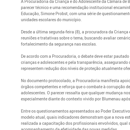
A Procuradoria da Criança e do Adolescente da Câmara de B
parecer técnico e uma recomendação institucional encaminha
Educação, Simone Probst, com uma série de questionamen
unidades escolares do município.
Desde a última segunda-feira (8), a procuradora da Criança
reuniões e tratativas sobre o tema, buscando avaliar cenár
fortalecimento da segurança nas escolas.
De acordo com a Procuradoria, o debate deve estar pautado p
crianças e adolescentes e pela transparência, assegurando
representem redução dos níveis de proteção atualmente of
No documento protocolado, a Procuradoria manifesta apoio 
órgãos competentes e reforça que o combate à corrupção de
adolescentes. O parecer ressalta que qualquer mudança nos 
especialmente diante do contexto vivido por Blumenau apó
Entre os questionamentos apresentados ao Poder Executivo e
modelo atual, quais indicadores demonstram que a nova estr
realizada a capacitação dos profissionais envolvidos, qual 
acompanhamento da efetividade das novas medidas.