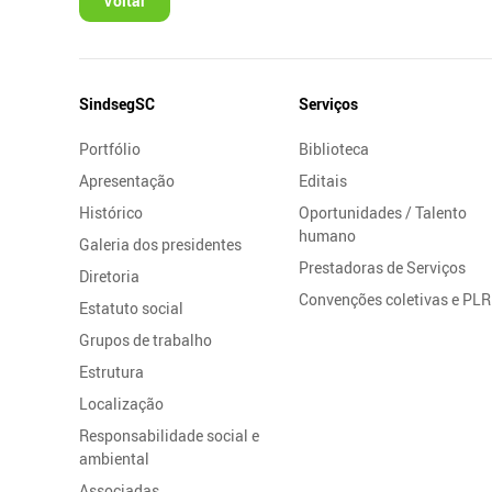
Voltar
Mapa
SindsegSC
Serviços
do
Portfólio
Biblioteca
Site
Apresentação
Editais
Histórico
Oportunidades / Talento
humano
Galeria dos presidentes
Prestadoras de Serviços
Diretoria
Convenções coletivas e PLR
Estatuto social
Grupos de trabalho
Estrutura
Localização
Responsabilidade social e
ambiental
Associadas