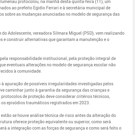
lumenau protocolou, na manhã desta quinta-feira (11), um
dos ao prefeito Egidio Ferrari e à secretária municipal de
tos sobre as mudanças anunciadas no modelo de segurança das
 e do Adolescente, vereadora Silmara Miguel (PSD), vem realizando
ios e construir alternativas que garantam a manutenção e o
ela responsabilidade institucional, pela proteção integral de
 que eventuais alterações no modelo de segurança escolar não
erecidos à comunidade.
à apuração de possíveis irregularidades investigadas pelos
ve caminhar junto à garantia da segurança das crianças e
protocolos de proteção deve considerar critérios técnicos,
s os episódios traumáticos registrados em 2023.
stão se houve análise técnica de risco antes da alteração do
utura oferece proteção equivalente ou superior, como será
será a integração com as forças de segurança e como será feito o