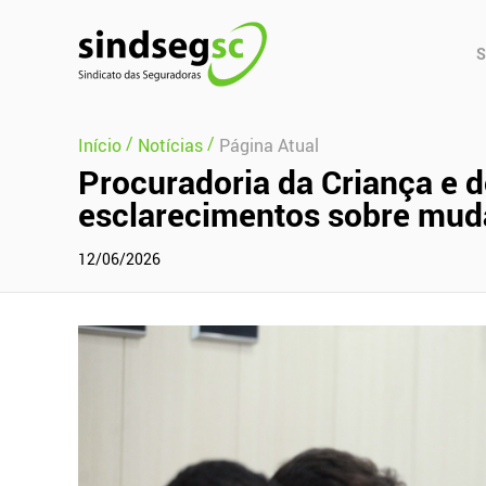
Pular Navegação (s)
Men
S
Prin
/
/
Início
Notícias
Página Atual
Procuradoria da Criança e d
esclarecimentos sobre mud
12/06/2026