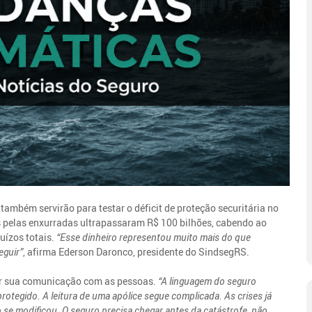
também servirão para testar o déficit de proteção securitária no
 pelas enxurradas ultrapassaram R$ 100 bilhões, cabendo ao
uízos totais.
“Esse dinheiro representou muito mais do que
eguir”
, afirma Ederson Daronco, presidente do SindsegRS.
ar sua comunicação com as pessoas.
“A linguagem do seguro
rotegido. A leitura de uma apólice segue complicada. As crises já
se modificou. O seguro precisa chegar antes da catástrofe, não