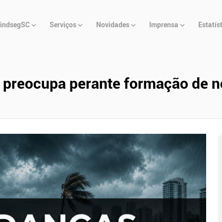
u
indsegSC
Serviços
Novidades
Imprensa
Estatís
cipal
 preocupa perante formação de n