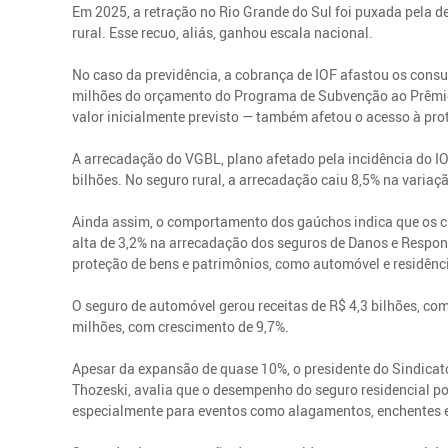
Em 2025, a retração no Rio Grande do Sul foi puxada pela d
rural. Esse recuo, aliás, ganhou escala nacional.
No caso da previdência, a cobrança de IOF afastou os cons
milhões do orçamento do Programa de Subvenção ao Prêmio
valor inicialmente previsto — também afetou o acesso à pro
A arrecadação do VGBL, plano afetado pela incidência do IO
bilhões. No seguro rural, a arrecadação caiu 8,5% na variaçã
Ainda assim, o comportamento dos gaúchos indica que os c
alta de 3,2% na arrecadação dos seguros de Danos e Respon
proteção de bens e patrimônios, como automóvel e residênci
O seguro de automóvel gerou receitas de R$ 4,3 bilhões, co
milhões, com crescimento de 9,7%.
Apesar da expansão de quase 10%, o presidente do Sindicato
Thozeski, avalia que o desempenho do seguro residencial p
especialmente para eventos como alagamentos, enchentes 