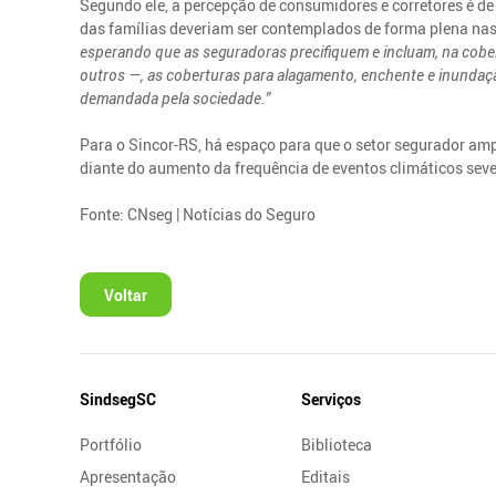
Segundo ele, a percepção de consumidores e corretores é d
das famílias deveriam ser contemplados de forma plena nas
esperando que as seguradoras precifiquem e incluam, na cobert
outros —, as coberturas para alagamento, enchente e inunda
demandada pela sociedade.”
Para o Sincor-RS, há espaço para que o setor segurador amp
diante do aumento da frequência de eventos climáticos seve
Fonte: CNseg | Notícias do Seguro
Voltar
Mapa
SindsegSC
Serviços
do
Portfólio
Biblioteca
Site
Apresentação
Editais