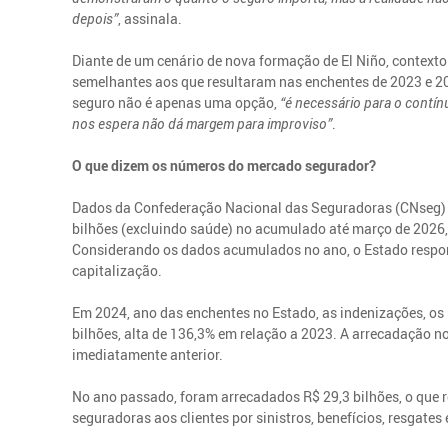
depois”
, assinala.
Diante de um cenário de nova formação de El Niño, contexto
semelhantes aos que resultaram nas enchentes de 2023 e 20
seguro não é apenas uma opção,
“é necessário para o contín
nos espera não dá margem para improviso”
.
O que dizem os números do mercado segurador?
Dados da Confederação Nacional das Seguradoras (CNseg) m
bilhões (excluindo saúde) no acumulado até março de 2026
Considerando os dados acumulados no ano, o Estado respon
capitalização.
Em 2024, ano das enchentes no Estado, as indenizações, os b
bilhões, alta de 136,3% em relação a 2023. A arrecadação no
imediatamente anterior.
No ano passado, foram arrecadados R$ 29,3 bilhões, o que 
seguradoras aos clientes por sinistros, benefícios, resgate