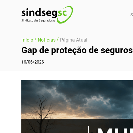
Pular Navegação (s)
Men
S
Prin
/
/
Início
Notícias
Página Atual
Gap de proteção de seguros
16/06/2026