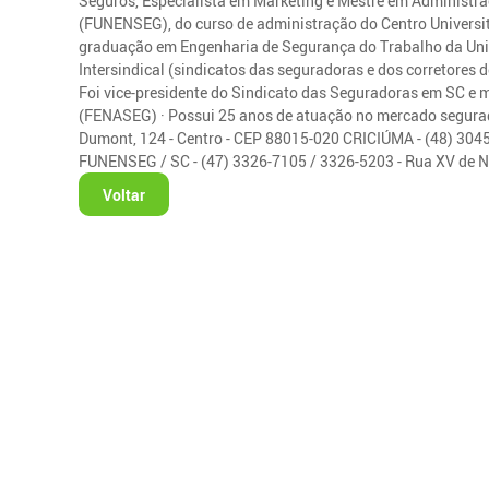
Seguros, Especialista em Marketing e Mestre em Administra
(FUNENSEG), do curso de administração do Centro Universit
graduação em Engenharia de Segurança do Trabalho da Univ
Intersindical (sindicatos das seguradoras e dos corretores 
Foi vice-presidente do Sindicato das Seguradoras em SC 
(FENASEG) · Possui 25 anos de atuação no mercado segura
Dumont, 124 - Centro - CEP 88015-020 CRICIÚMA - (48) 3045
FUNENSEG / SC - (47) 3326-7105 / 3326-5203 - Rua XV de N
Voltar