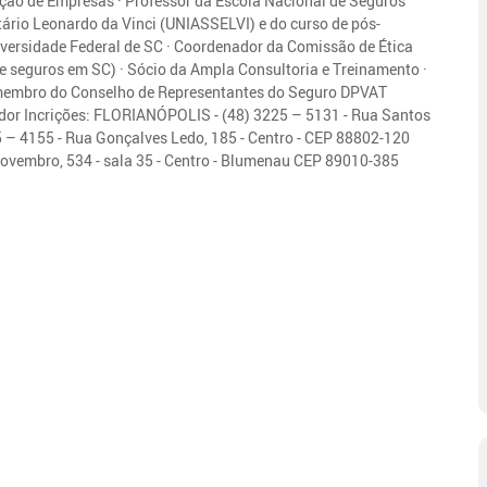
ção de Empresas · Professor da Escola Nacional de Seguros
ário Leonardo da Vinci (UNIASSELVI) e do curso de pós-
ersidade Federal de SC · Coordenador da Comissão de Ética
de seguros em SC) · Sócio da Ampla Consultoria e Treinamento ·
e membro do Conselho de Representantes do Seguro DPVAT
dor Incrições: FLORIANÓPOLIS - (48) 3225 – 5131 - Rua Santos
 – 4155 - Rua Gonçalves Ledo, 185 - Centro - CEP 88802-120
ovembro, 534 - sala 35 - Centro - Blumenau CEP 89010-385