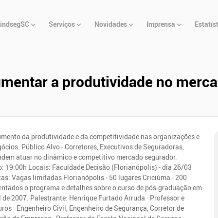
u
indsegSC
Serviços
Novidades
Imprensa
Estatís
cipal
aumentar a produtividade no merc
 aumento da produtividade e da competitividade nas organizações e
cios. Público Alvo - Corretores, Executivos de Seguradoras,
endem atuar no dinâmico e competitivo mercado segurador.
: 19:00h Locais: Faculdade Decisão (Florianópolis) - dia 26/03
as: Vagas limitadas Florianópolis - 50 lugares Criciúma - 200
ntados o programa e detalhes sobre o curso de pós-graduação em
l de 2007. Palestrante: Henrique Furtado Arruda · Professor e
s · Engenheiro Civil, Engenheiro de Segurança, Corretor de