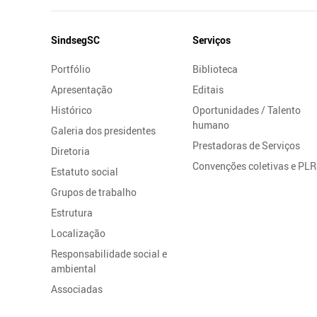
Mapa
SindsegSC
Serviços
do
Portfólio
Biblioteca
Site
Apresentação
Editais
Histórico
Oportunidades / Talento
humano
Galeria dos presidentes
Prestadoras de Serviços
Diretoria
Convenções coletivas e PLR
Estatuto social
Grupos de trabalho
Estrutura
Localização
Responsabilidade social e
ambiental
Associadas