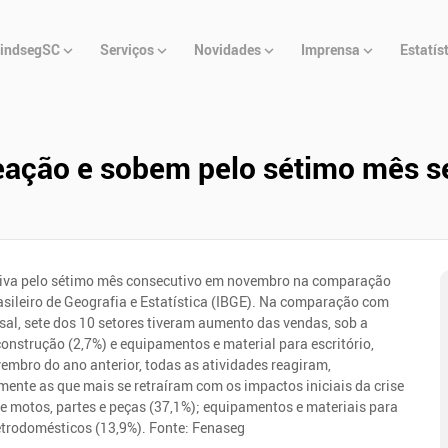
u
indsegSC
Serviços
Novidades
Imprensa
Estatís
cipal
eação e sobem pelo sétimo mês s
sitiva pelo sétimo mês consecutivo em novembro na comparação
asileiro de Geografia e Estatística (IBGE). Na comparação com
al, sete dos 10 setores tiveram aumento das vendas, sob a
construção (2,7%) e equipamentos e material para escritório,
mbro do ano anterior, todas as atividades reagiram,
nte as que mais se retraíram com os impactos iniciais da crise
os e motos, partes e peças (37,1%); equipamentos e materiais para
letrodomésticos (13,9%). Fonte: Fenaseg