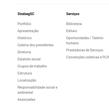
Mapa
SindsegSC
Serviços
do
Portfólio
Biblioteca
Site
Apresentação
Editais
Histórico
Oportunidades / Talento
humano
Galeria dos presidentes
Prestadoras de Serviços
Diretoria
Convenções coletivas e PLR
Estatuto social
Grupos de trabalho
Estrutura
Localização
Responsabilidade social e
ambiental
Associadas