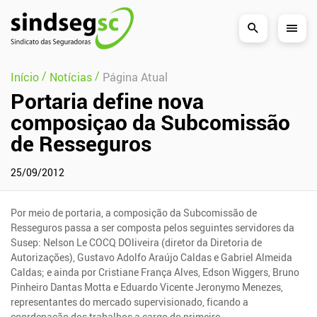
Pular Navegação (s)
/
/
Início
Notícias
Página Atual
Portaria define nova
composiçao da Subcomissão
de Resseguros
25/09/2012
Por meio de portaria, a composição da Subcomissão de
Resseguros passa a ser composta pelos seguintes servidores da
Susep: Nelson Le COCQ DOliveira (diretor da Diretoria de
Autorizações), Gustavo Adolfo Araújo Caldas e Gabriel Almeida
Caldas; e ainda por Cristiane França Alves, Edson Wiggers, Bruno
Pinheiro Dantas Motta e Eduardo Vicente Jeronymo Menezes,
representantes do mercado supervisionado, ficando a
coordenação dos trabalhos a cargo do primeiro.