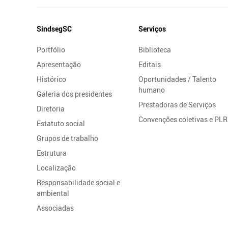
Mapa
SindsegSC
Serviços
do
Portfólio
Biblioteca
Site
Apresentação
Editais
Histórico
Oportunidades / Talento
humano
Galeria dos presidentes
Prestadoras de Serviços
Diretoria
Convenções coletivas e PLR
Estatuto social
Grupos de trabalho
Estrutura
Localização
Responsabilidade social e
ambiental
Associadas