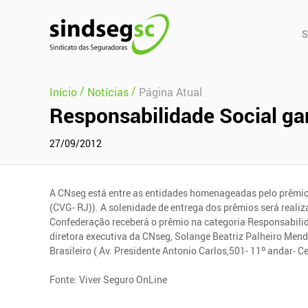
Pular Navegação (s)
Men
S
Prin
/
/
Início
Notícias
Página Atual
Responsabilidade Social ga
27/09/2012
A CNseg está entre as entidades homenageadas pelo prêmio
(CVG- RJ)). A solenidade de entrega dos prêmios será realiza
Confederação receberá o prêmio na categoria Responsabilid
diretora executiva da CNseg, Solange Beatriz Palheiro Mende
Brasileiro ( Av. Presidente Antonio Carlos,501- 11º andar- Ce
Fonte: Viver Seguro OnLine