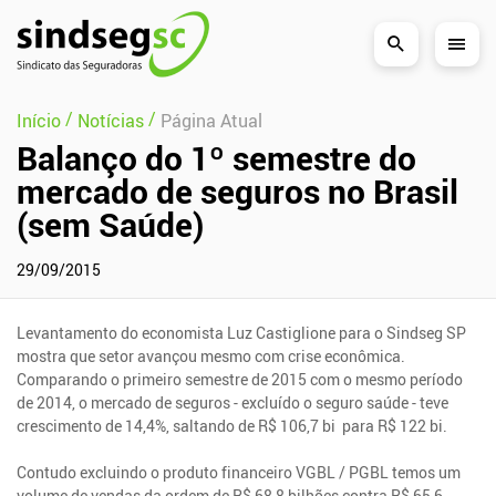
Pular Navegação (s)
/
/
Início
Notícias
Página Atual
Balanço do 1º semestre do
mercado de seguros no Brasil
(sem Saúde)
29/09/2015
Levantamento do economista Luz Castiglione para o Sindseg SP
mostra que setor avançou mesmo com crise econômica.
Comparando o primeiro semestre de 2015 com o mesmo período
de 2014, o mercado de seguros - excluído o seguro saúde - teve
crescimento de 14,4%, saltando de R$ 106,7 bi para R$ 122 bi.
Contudo excluindo o produto financeiro VGBL / PGBL temos um
volume de vendas da ordem de R$ 68,8 bilhões contra R$ 65,6