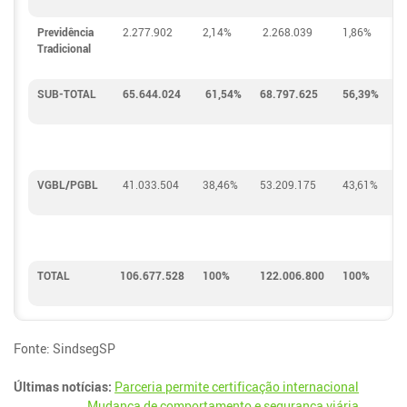
Previdência
2.277.902
2,14%
2.268.039
1,86%
-
Tradicional
SUB-TOTAL
65.644.024
61,54%
68.797.625
56,39%
4
VGBL/PGBL
41.033.504
38,46%
53.209.175
43,61%
2
TOTAL
106.677.528
100%
122.006.800
100%
1
Fonte: SindsegSP
Últimas notícias:
Parceria permite certificação internacional
Mudança de comportamento e segurança viária