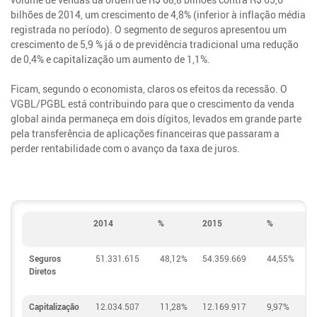
bilhões de 2014, um crescimento de 4,8% (inferior à inflação média
registrada no período). O segmento de seguros apresentou um
crescimento de 5,9 % já o de previdência tradicional uma redução
de 0,4% e capitalização um aumento de 1,1%.
Ficam, segundo o economista, claros os efeitos da recessão. O
VGBL/PGBL está contribuindo para que o crescimento da venda
global ainda permaneça em dois dígitos, levados em grande parte
pela transferência de aplicações financeiras que passaram a
perder rentabilidade com o avanço da taxa de juros.
2014
%
2015
%
1
Seguros
51.331.615
48,12%
54.359.669
44,55%
5
Diretos
Capitalização
12.034.507
11,28%
12.169.917
9,97%
1