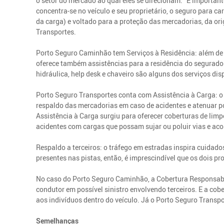
o setor do mercado ao qual eles se direcionam. “É importan
concentra-se no veículo e seu proprietário, o seguro para c
da carga) e voltado para a proteção das mercadorias, da or
Transportes.
Porto Seguro Caminhão tem Serviços à Residência: além de 
oferece também assistências para a residência do segurado.
hidráulica, help desk e chaveiro são alguns dos serviços dis
Porto Seguro Transportes conta com Assistência à Carga: 
respaldo das mercadorias em caso de acidentes e atenuar p
Assistência à Carga surgiu para oferecer coberturas de lim
acidentes com cargas que possam sujar ou poluir vias e ac
Respaldo a terceiros: o tráfego em estradas inspira cuida
presentes nas pistas, então, é imprescindível que os dois p
No caso do Porto Seguro Caminhão, a Cobertura Responsabil
condutor em possível sinistro envolvendo terceiros. E a co
aos indivíduos dentro do veículo. Já o Porto Seguro Transp
Semelhanças