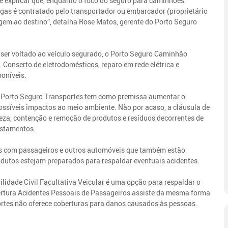
te explicar que, enquanto o foco do seguro para caminhões
argas é contratado pelo transportador ou embarcador (proprietário
igem ao destino”, detalha Rose Matos, gerente do Porto Seguro
ser voltado ao veículo segurado, o Porto Seguro Caminhão
 Conserto de eletrodomésticos, reparo em rede elétrica e
poníveis.
o Porto Seguro Transportes tem como premissa aumentar o
ossíveis impactos ao meio ambiente. Não por acaso, a cláusula de
peza, contenção e remoção de produtos e resíduos decorrentes de
ostamentos.
dos com passageiros e outros automóveis que também estão
rodutos estejam preparados para respaldar eventuais acidentes.
idade Civil Facultativa Veicular é uma opção para respaldar o
bertura Acidentes Pessoais de Passageiros assiste da mesma forma
ortes não oferece coberturas para danos causados às pessoas.