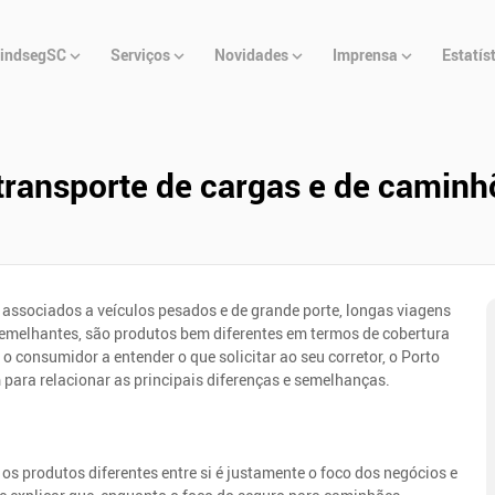
u
indsegSC
Serviços
Novidades
Imprensa
Estatís
cipal
 transporte de cargas e de camin
 associados a veículos pesados e de grande porte, longas viagens
semelhantes, são produtos bem diferentes em termos de cobertura
 o consumidor a entender o que solicitar ao seu corretor, o Porto
para relacionar as principais diferenças e semelhanças.
a os produtos diferentes entre si é justamente o foco dos negócios e