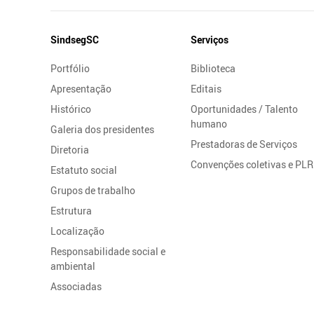
Mapa
SindsegSC
Serviços
do
Portfólio
Biblioteca
Site
Apresentação
Editais
Histórico
Oportunidades / Talento
humano
Galeria dos presidentes
Prestadoras de Serviços
Diretoria
Convenções coletivas e PLR
Estatuto social
Grupos de trabalho
Estrutura
Localização
Responsabilidade social e
ambiental
Associadas