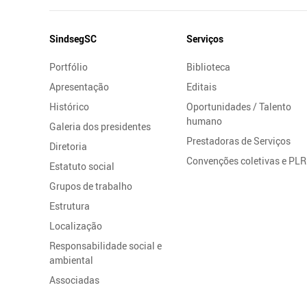
Mapa
SindsegSC
Serviços
do
Portfólio
Biblioteca
Site
Apresentação
Editais
Histórico
Oportunidades / Talento
humano
Galeria dos presidentes
Prestadoras de Serviços
Diretoria
Convenções coletivas e PLR
Estatuto social
Grupos de trabalho
Estrutura
Localização
Responsabilidade social e
ambiental
Associadas