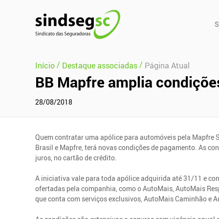
Pular Navegação (s)
Men
S
Prin
/
/
Início
Destaque associadas
Página Atual
BB Mapfre amplia condiçõe
28/08/2018
Quem contratar uma apólice para automóveis pela Mapfre 
Brasil e Mapfre, terá novas condições de pagamento. As co
juros, no cartão de crédito.
A iniciativa vale para toda apólice adquirida até 31/11 e c
ofertadas pela companhia, como o AutoMais, AutoMais Respo
que conta com serviços exclusivos, AutoMais Caminhão e A