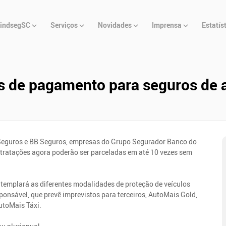
u
indsegSC
Serviços
Novidades
Imprensa
Estatís
cipal
s de pagamento para seguros de 
Seguros e BB Seguros, empresas do Grupo Segurador Banco do
ntratações agora poderão ser parceladas em até 10 vezes sem
ontemplará as diferentes modalidades de proteção de veículos
nsável, que prevê imprevistos para terceiros, AutoMais Gold,
utoMais Táxi.