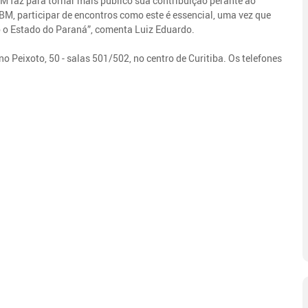
M faz para tornar mais público sua contribuição perante ao
M, participar de encontros como este é essencial, uma vez que
o o Estado do Paraná”, comenta Luiz Eduardo.
o Peixoto, 50 - salas 501/502, no centro de Curitiba. Os telefones