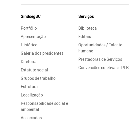
Mapa
SindsegSC
Serviços
do
Portfólio
Biblioteca
Site
Apresentação
Editais
Histórico
Oportunidades / Talento
humano
Galeria dos presidentes
Prestadoras de Serviços
Diretoria
Convenções coletivas e PLR
Estatuto social
Grupos de trabalho
Estrutura
Localização
Responsabilidade social e
ambiental
Associadas