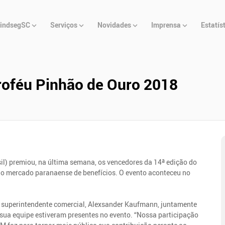
u
indsegSC
Serviços
Novidades
Imprensa
Estatís
cipal
roféu Pinhão de Ouro 2018
asil) premiou, na última semana, os vencedores da 14ª edição do
do mercado paranaense de benefícios. O evento aconteceu no
 o superintendente comercial, Alexsander Kaufmann, juntamente
 sua equipe estiveram presentes no evento. “Nossa participação