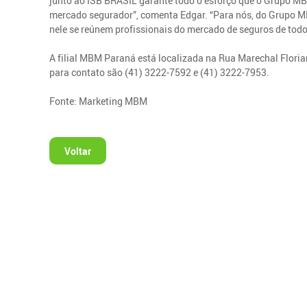
junto ao ISB BRASIL garante todo o esforço que o Grupo MB
mercado segurador”, comenta Edgar. “Para nós, do Grupo MB
nele se reúnem profissionais do mercado de seguros de tod
A filial MBM Paraná está localizada na Rua Marechal Florian
para contato são (41) 3222-7592 e (41) 3222-7953.
Fonte: Marketing MBM
Voltar