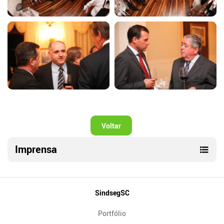
Voltar
Imprensa
Mapa
SindsegSC
do
Portfólio
Site