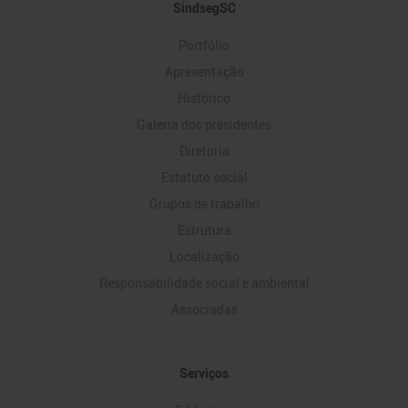
Mapa
SindsegSC
do
Portfólio
Site
Apresentação
Histórico
Galeria dos presidentes
Diretoria
Estatuto social
Grupos de trabalho
Estrutura
Localização
Responsabilidade social e ambiental
Associadas
Serviços