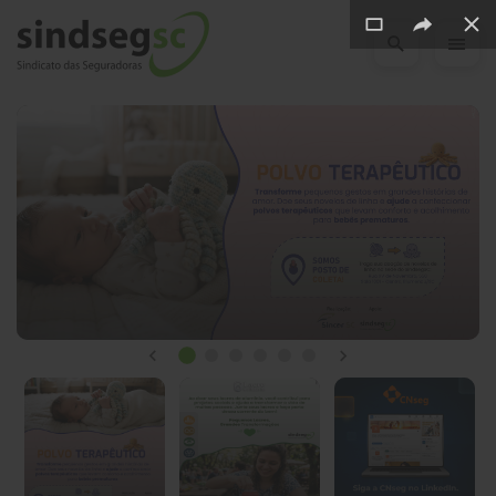
Pular Navegação (s)
Novidades
do
SindsegSC