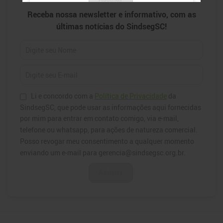
Newsletter
Receba nossa newsletter e informativo, com as
últimas notícias do SindsegSC!
Li e concordo com a
Política de Privacidade
da
SindsegSC, que pode usar as informações aqui fornecidas
por mim para entrar em contato comigo, via e-mail,
telefone ou whatsapp, para ações de natureza comercial.
Posso revogar meu consentimento a qualquer momento
enviando um e-mail para gerencia@sindsegsc.org.br.