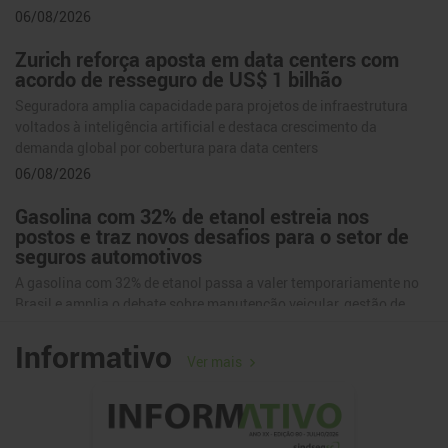
06/08/2026
Zurich reforça aposta em data centers com
acordo de resseguro de US$ 1 bilhão
Seguradora amplia capacidade para projetos de infraestrutura
voltados à inteligência artificial e destaca crescimento da
demanda global por cobertura para data centers
06/08/2026
Gasolina com 32% de etanol estreia nos
postos e traz novos desafios para o setor de
seguros automotivos
A gasolina com 32% de etanol passa a valer temporariamente no
Brasil e amplia o debate sobre manutenção veicular, gestão de
riscos e os impactos para o setor
Informativo
06/08/2026
Ver mais
Allianz reforça presença no Sul com foco em
seguros de nicho
Evento em Blumenau apresentou soluções para os segmentos