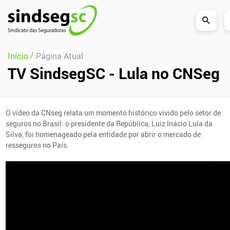
Pular Navegação (s)
/
Início
Página Atual
TV SindsegSC - Lula no CNSeg
O vídeo da CNseg relata um momento histórico vivido pelo setor de
seguros no Brasil: o presidente da República, Luiz Inácio Lula da
Silva, foi homenageado pela entidade por abrir o mercado de
resseguros no País.