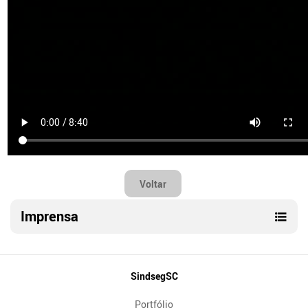
Voltar
Imprensa
Mapa
SindsegSC
do
Portfólio
Site