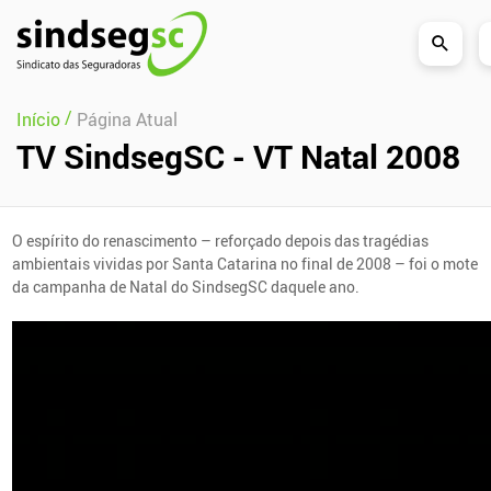
Pular Navegação (s)
/
Início
Página Atual
TV SindsegSC - VT Natal 2008
O espírito do renascimento – reforçado depois das tragédias
ambientais vividas por Santa Catarina no final de 2008 – foi o mote
da campanha de Natal do SindsegSC daquele ano.