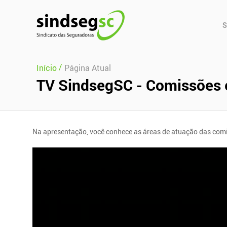
Pular Navegação (s)
Men
S
Prin
/
Início
Página Atual
TV SindsegSC - Comissões 
Na apresentação, você conhece as áreas de atuação das comi