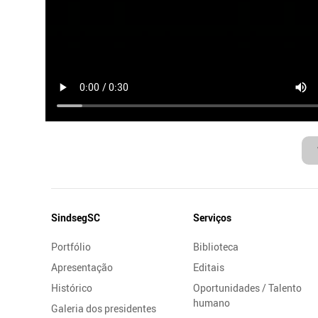
Mapa
SindsegSC
Serviços
do
Portfólio
Biblioteca
Site
Apresentação
Editais
Histórico
Oportunidades / Talento
humano
Galeria dos presidentes