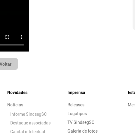
Voltar
Novidades
Imprensa
Est
Notícias
Releases
Mer
Logotipos
Informe SindsegSC
TV SindsegSC
Destaque associadas
Galeria de fotos
Capital intelectual