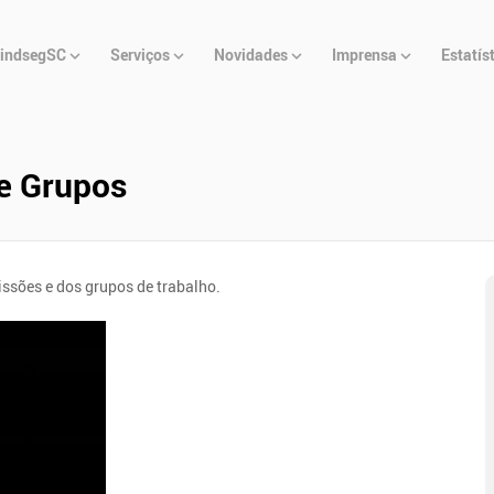
u
indsegSC
Serviços
Novidades
Imprensa
Estatís
cipal
e Grupos
ssões e dos grupos de trabalho.