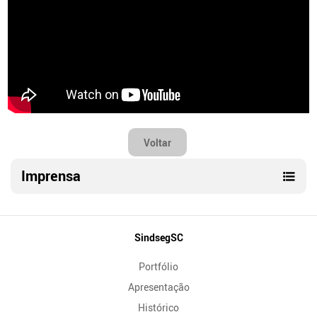
Voltar
Imprensa
Mapa
SindsegSC
do
Portfólio
Site
Apresentação
Histórico