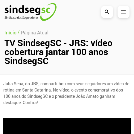
Pular Navegação (s)
/
Início
Página Atual
TV SindsegSC - JRS: vídeo
cobertura jantar 100 anos
SindsegSC
Julia Sena, do JRS, compartilhou com seus seguidores um vídeo de
rotina em Santa Catarina. No vídeo, o evento comemorativo dos
100 anos do SindsegSC e o presidente João Amato ganham
destaque. Confira!