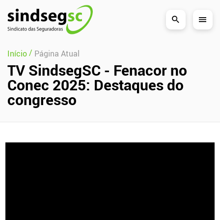
Pular Navegação (s)
/
Início
Página Atual
TV SindsegSC - Fenacor no
Conec 2025: Destaques do
congresso