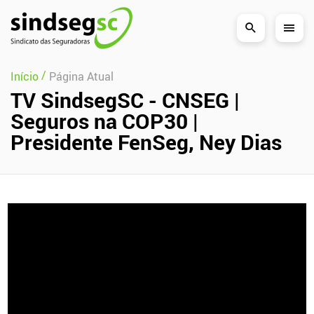
Pular Navegação (s)
/
Início
Página Atual
TV SindsegSC - CNSEG |
Seguros na COP30 |
Presidente FenSeg, Ney Dias