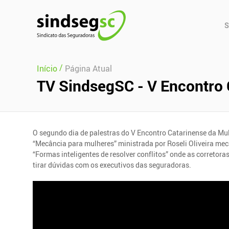
Pular Navegação (s)
Men
S
Prin
/
Início
Página Atual
TV SindsegSC - V Encontro C
O segundo dia de palestras do V Encontro Catarinense da Mu
“Mecância para mulheres” ministrada por Roseli Oliveira mec
“Formas inteligentes de resolver conflitos” onde as corretora
tirar dúvidas com os executivos das seguradoras.