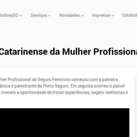
u
indsegSC
Serviços
Novidades
Imprensa
Estatís
cipal
atarinense da Mulher Profissiona
lher Profissional de Seguro Feminino começou com a palestra
ânica e palestrante da Porto Seguro. Em seguida ocorreu o painel
s tiveram a oportunidade de trocar experiências, sugerir melhorias e