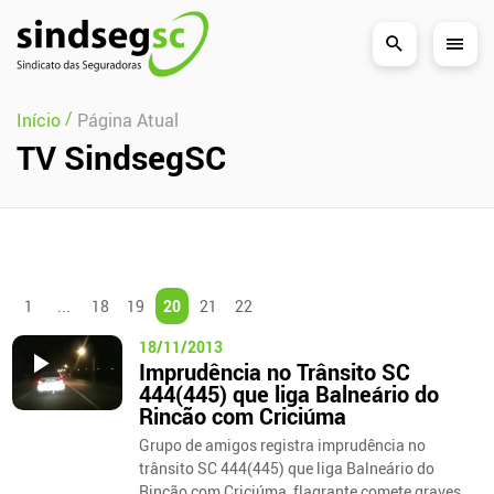
Pular Navegação (s)
/
Início
Página Atual
TV SindsegSC
1
...
18
19
20
21
22
18/11/2013
Imprudência no Trânsito SC
444(445) que liga Balneário do
Rincão com Criciúma
Grupo de amigos registra imprudência no
trânsito SC 444(445) que liga Balneário do
Rincão com Criciúma, flagrante comete graves