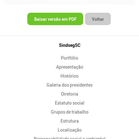
Baixar versão em PDF
Voltar
Mapa
SindsegSC
do
Portfólio
Site
Apresentação
Histórico
Galeria dos presidentes
Diretoria
Estatuto social
Grupos de trabalho
Estrutura
Localização
Responsabilidade social e ambiental