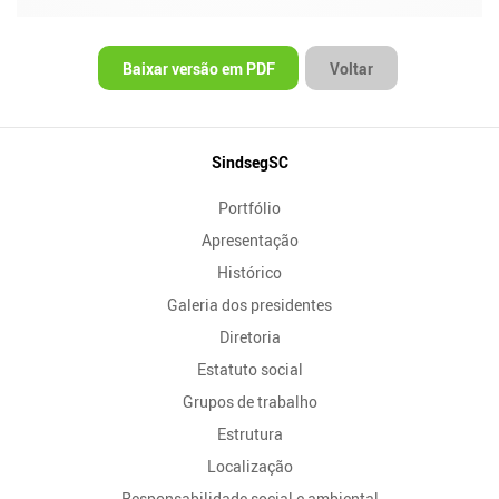
Baixar versão em PDF
Voltar
Mapa
SindsegSC
do
Portfólio
Site
Apresentação
Histórico
Galeria dos presidentes
Diretoria
Estatuto social
Grupos de trabalho
Estrutura
Localização
Responsabilidade social e ambiental