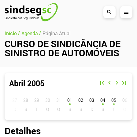
Pular Navegação (s)
/
/
Início
Agenda
Página Atual
CURSO DE SINDICÂNCIA DE
SINISTRO DE AUTOMÓVEIS
Abril 2005
D
S
T
Q
Q
S
S
01
02
03
04
05
06
0
Detalhes