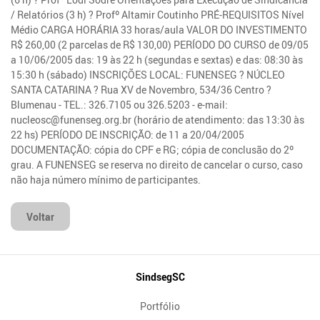
/ Relatórios (3 h) ? Profº Altamir Coutinho PRÉ-REQUISITOS Nível
Médio CARGA HORÁRIA 33 horas/aula VALOR DO INVESTIMENTO
R$ 260,00 (2 parcelas de R$ 130,00) PERÍODO DO CURSO de 09/05
a 10/06/2005 das: 19 às 22 h (segundas e sextas) e das: 08:30 às
15:30 h (sábado) INSCRIÇÕES LOCAL: FUNENSEG ? NÚCLEO
SANTA CATARINA ? Rua XV de Novembro, 534/36 Centro ?
Blumenau - TEL.: 326.7105 ou 326.5203 - e-mail:
nucleosc@funenseg.org.br (horário de atendimento: das 13:30 às
22 hs) PERÍODO DE INSCRIÇÃO: de 11 a 20/04/2005
DOCUMENTAÇÃO: cópia do CPF e RG; cópia de conclusão do 2º
grau. A FUNENSEG se reserva no direito de cancelar o curso, caso
não haja número mínimo de participantes.
Voltar
Mapa
SindsegSC
do
Portfólio
Site