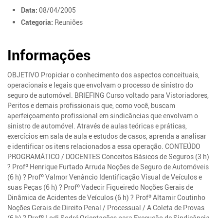
Data:
08/04/2005
Categoria:
Reuniões
Informações
OBJETIVO Propiciar o conhecimento dos aspectos conceituais,
operacionais e legais que envolvam o processo de sinistro do
seguro de automóvel. BRIEFING Curso voltado para Vistoriadores,
Peritos e demais profissionais que, como você, buscam
aperfeiçoamento profissional em sindicâncias que envolvam o
sinistro de automóvel. Através de aulas teóricas e práticas,
exercícios em sala de aula e estudos de casos, aprenda a analisar
e identificar os itens relacionados a essa operação. CONTEÚDO
PROGRAMÁTICO / DOCENTES Conceitos Básicos de Seguros (3 h)
? Profº Henrique Furtado Arruda Noções de Seguro de Automóveis
(6 h) ? Profº Valmor Venâncio Identificação Visual de Veículos e
suas Peças (6 h) ? Profº Vadecir Figueiredo Noções Gerais de
Dinâmica de Acidentes de Veículos (6 h) ? Profº Altamir Coutinho
Noções Gerais de Direito Penal / Processual / A Coleta de Provas
(6 h) ? Profº Lodi Sodré Orientações para Execução de Sindicância