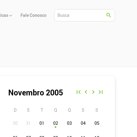
ticas
Fale Conosco
Novembro 2005
D
S
T
Q
Q
S
S
01
02
03
04
05