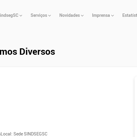
u
indsegSC
Serviços
Novidades
Imprensa
Estatís
cipal
mos Diversos
nLocal: Sede SINDSEGSC