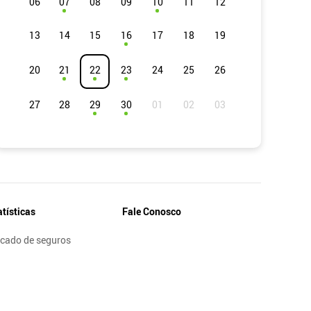
06
07
08
09
10
11
12
13
14
15
16
17
18
19
20
21
22
23
24
25
26
27
28
29
30
atísticas
Fale Conosco
cado de seguros