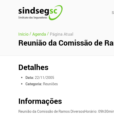
Pular Navegação (s)
Men
S
Prin
/
/
Início
Agenda
Página Atual
Reunião da Comissão de Ra
Detalhes
Data:
22/11/2005
Categoria:
Reuniões
Informações
Reunião da Comissão de Ramos DiversosHorário: 09h30mi