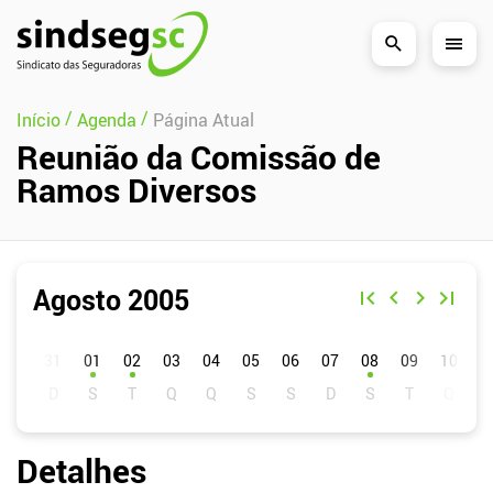
Pular Navegação (s)
/
/
Início
Agenda
Página Atual
Reunião da Comissão de
Ramos Diversos
Agosto 2005
D
S
T
Q
Q
S
S
01
02
03
04
05
06
07
08
09
10
1
Detalhes