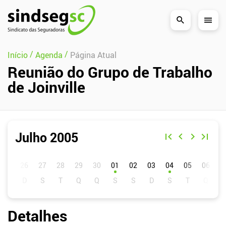
Pular Navegação (s)
/
/
Início
Agenda
Página Atual
Reunião do Grupo de Trabalho
de Joinville
Julho 2005
D
S
T
Q
Q
S
S
01
02
03
04
05
06
0
Detalhes