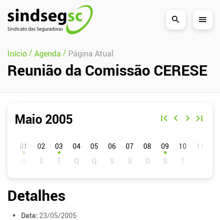
Pular Navegação (s)
/
/
Início
Agenda
Página Atual
Reunião da Comissão CERESE
Maio 2005
D
S
T
Q
Q
S
S
01
02
03
04
05
06
07
08
09
10
11
1
Detalhes
Data:
23/05/2005