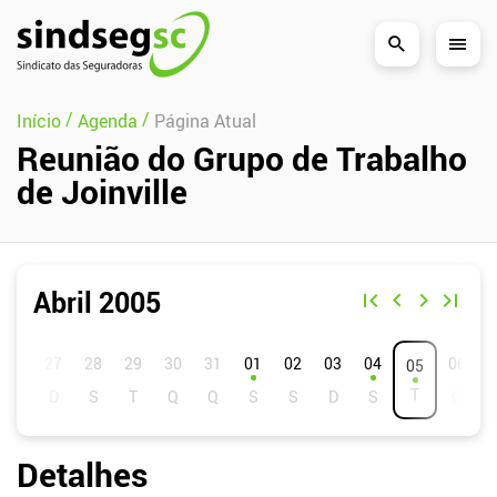
Pular Navegação (s)
/
/
Início
Agenda
Página Atual
Reunião do Grupo de Trabalho
de Joinville
Abril 2005
D
S
T
Q
Q
S
S
01
02
03
04
06
05
Detalhes