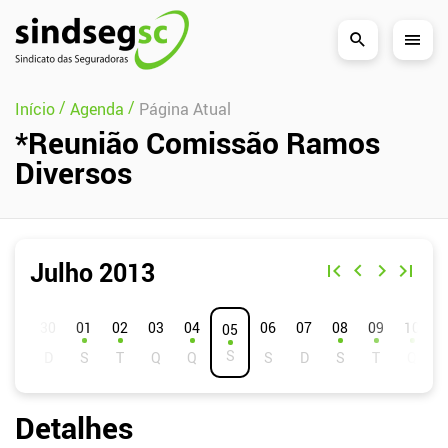
Pular Navegação (s)
/
/
Início
Agenda
Página Atual
*Reunião Comissão Ramos
Diversos
Julho 2013
D
S
T
Q
Q
S
S
01
02
03
04
06
07
08
09
10
05
Detalhes