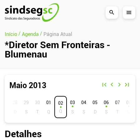
Pular Navegação (s)
/
/
Início
Agenda
Página Atual
*Diretor Sem Fronteiras -
Blumenau
Maio 2013
D
S
T
Q
Q
S
S
01
03
04
05
06
07
08
02
Detalhes