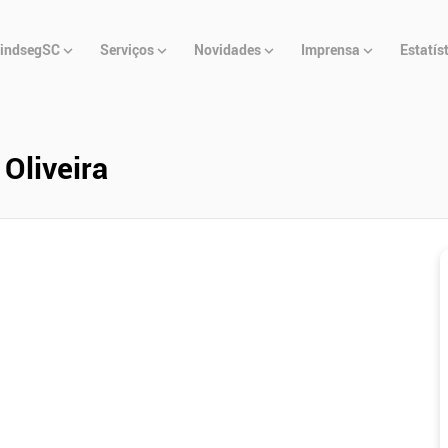
u
indsegSC
Serviços
Novidades
Imprensa
Estatís
cipal
 Oliveira