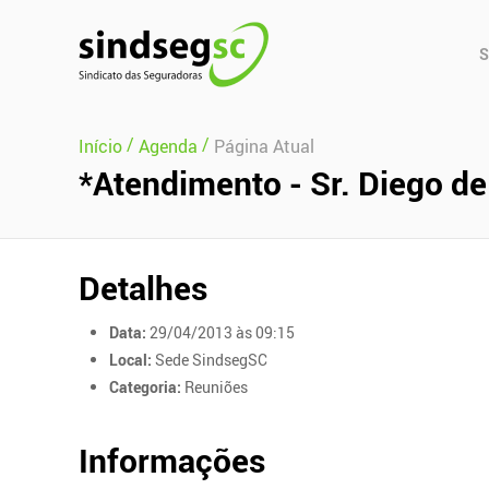
Pular Navegação (s)
Men
S
Prin
/
/
Início
Agenda
Página Atual
*Atendimento - Sr. Diego de
Detalhes
Data:
29/04/2013 às 09:15
Local:
Sede SindsegSC
Categoria:
Reuniões
Informações