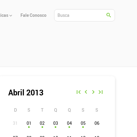
ticas
Fale Conosco
Abril 2013
D
S
T
Q
Q
S
S
01
02
03
04
05
06