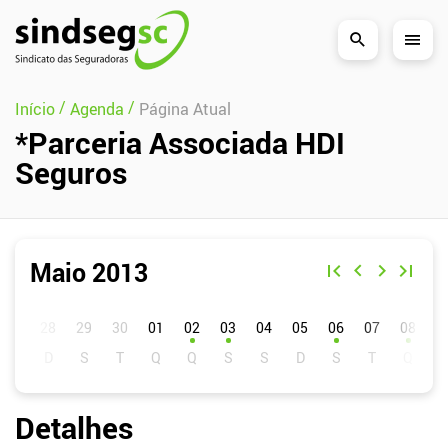
Pular Navegação (s)
/
/
Início
Agenda
Página Atual
*Parceria Associada HDI
Seguros
Maio 2013
D
S
T
Q
Q
S
S
01
02
03
04
05
06
07
08
0
Detalhes