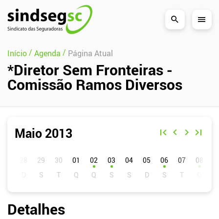
Pular Navegação (s)
/
/
Início
Agenda
Página Atual
*Diretor Sem Fronteiras -
Comissão Ramos Diversos
Maio 2013
D
S
T
Q
Q
S
S
01
02
03
04
05
06
07
08
0
Detalhes