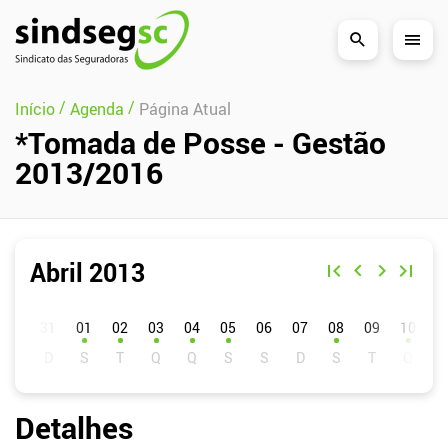
Pular Navegação (s)
/
/
Início
Agenda
Página Atual
*Tomada de Posse - Gestão
2013/2016
Abril 2013
D
S
T
Q
Q
S
S
01
02
03
04
05
06
07
08
09
10
1
Detalhes